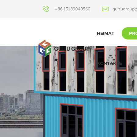
+86 13189049560
guizugroup
HEIMAT
PR
KONTAKTE