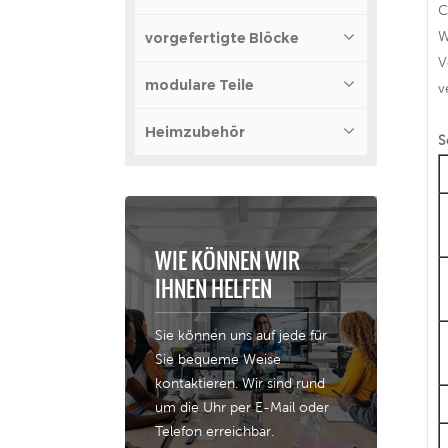
C
W
vorgefertigte Blöcke
V
modulare Teile
v
Heimzubehör
S
WIE KÖNNEN WIR
IHNEN HELFEN
Sie können uns auf jede für
Sie bequeme Weise
kontaktieren. Wir sind rund
um die Uhr per E-Mail oder
Telefon erreichbar.