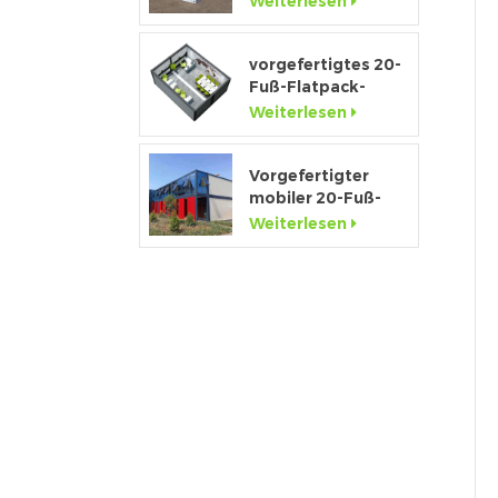
Weiterlesen
Containerhaus zu
verkaufen
vorgefertigtes 20-
Fuß-Flatpack-
Containerbüro für
Weiterlesen
Baustellen
Vorgefertigter
mobiler 20-Fuß-
Containerhaus-
Weiterlesen
Showroom mit
Glaswand