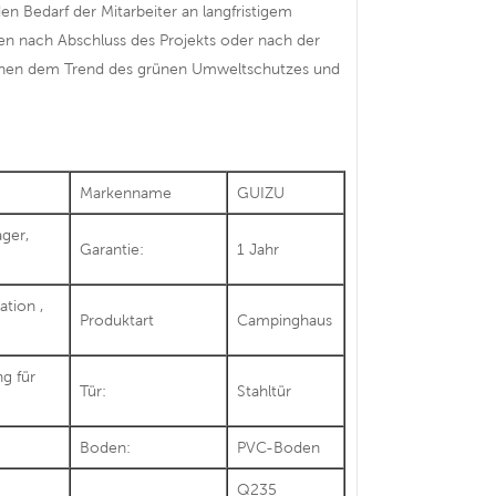
n Bedarf der Mitarbeiter an langfristigem
n nach Abschluss des Projekts oder nach der
chen dem Trend des grünen Umweltschutzes und
Markenname
GUIZU
ager,
Garantie:
1 Jahr
lation
,
Produktart
Campinghaus
g für
Tür:
Stahltür
Boden:
PVC-Boden
Q235