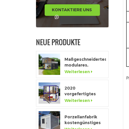
KONTAKTIERE UNS
NEUE PRODUKTE
Maßgeschneidertes,
modulares,
tragbares High-
Weiterlesen
End-Fenster in
P
voller Höhe
2020
vorgefertigtes
Luxus-Flatpack-
Weiterlesen
Containerhaus mit
Küche und Bad
Porzellanfabrik
kostengünstiges
abnehmbares