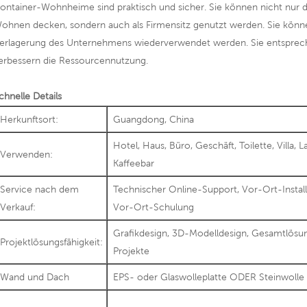
ontainer-Wohnheime sind praktisch und sicher. Sie können nicht nur de
ohnen decken, sondern auch als Firmensitz genutzt werden. Sie könne
erlagerung des Unternehmens wiederverwendet werden. Sie entspre
erbessern die Ressourcennutzung.
chnelle Details
Herkunftsort:
Guangdong, China
Hotel, Haus, Büro, Geschäft, Toilette, Villa, L
Verwenden:
Kaffeebar
Service nach dem
Technischer Online-Support, Vor-Ort-Instal
Verkauf:
Vor-Ort-Schulung
Grafikdesign, 3D-Modelldesign, Gesamtlösun
Projektlösungsfähigkeit:
Projekte
Wand und Dach
EPS- oder Glaswolleplatte ODER Steinwolle