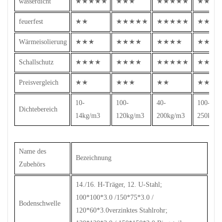
wasserdicht
★★★★★
★★★
★★★★★
★★★
feuerfest
★★
★★★★★
★★★★★
★★★
Wärmeisolierung
★★★
★★★★
★★★★
★★★
Schallschutz
★★★★
★★★★
★★★★★
★★★
Preisvergleich
★★
★★★
★★
★★★
10-
100-
40-
100-
Dichtebereich
14kg/m3
120kg/m3
200kg/m3
250kg/m
Name des
Bezeichnung
Zubehörs
14./16. H-Träger, 12. U-Stahl;
100*100*3.0 /150*75*3.0 /
Bodenschwelle
120*60*3.0verzinktes Stahlrohr;