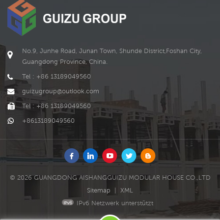
WEITERLESEN
WEITERLESEN
p
No.9, Junhe Road, Junan Town, Shunde District,Foshan City,
Guangdong Province, China.
Tel : +86 13189049560
guizugroup@outlook.com
Tel : +86 13189049560
+8613189049560
© 2026 GUANGDONG AISHANGGUIZU MODULAR HOUSE CO.,LTD
Sitemap
|
XML
IPv6 Netzwerk unterstützt