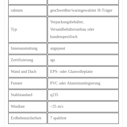
rahmen
geschweißter/warmgewalzter H-Träger
Verpackungsbehälter,
Typ
Versandbehälterumbau oder
kundenspezifisch
Innenausstattung
angepasst
Zertifizierung
sgs
Wand und Dach
EPS- oder Glaswolleplatte
Fenster
PVC oder Aluminiumlegierung
Stahlstandard
q235
Windlast
<35 m/s
Erdbebensicherheit
7 spaltfest