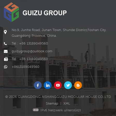
WEITERLESEN
WEITERLESEN
No.9, Junhe Road, Junan Town, Shunde District,Foshan City,
Guangdong Province, China.
Tel : +86 13189049560
guizugroup@outlook.com
Tel : +86 13189049560
+8613189049560
© 2026 GUANGDONG AISHANGGUIZU MODULAR HOUSE CO.,LTD
Sitemap
|
XML
IPv6 Netzwerk unterstützt