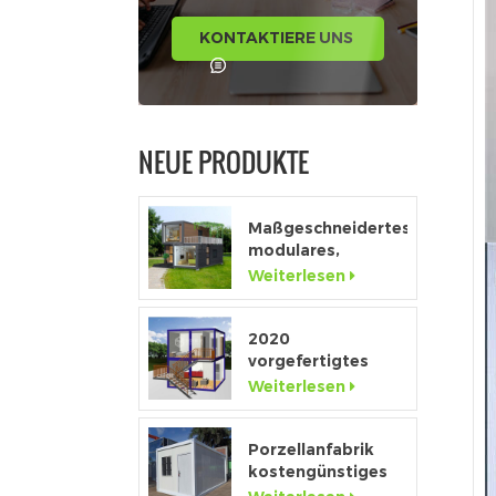
KONTAKTIERE UNS
NEUE PRODUKTE
Maßgeschneidertes,
modulares,
tragbares High-
Weiterlesen
End-Fenster in
voller Höhe
2020
vorgefertigtes
Luxus-Flatpack-
Weiterlesen
Containerhaus mit
Küche und Bad
Porzellanfabrik
kostengünstiges
abnehmbares