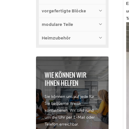
E
vorgefertigte Blöcke
u
T
modulare Teile
Heimzubehör
WIE KÖNNEN WIR
IHNEN HELFEN
Sie können uns auf jede für
Sie bequeme Weise
kontaktieren. Wir sind rund
um die Uhr per E-Mail oder
Telefon erreichbar.