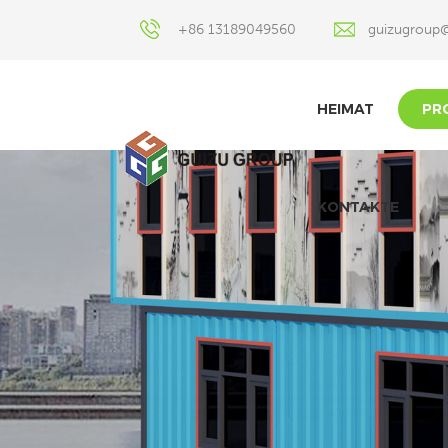
+86 13189049560
guizugroup
HEIMAT
PR
KONTAKTE