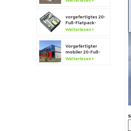
Weiterlesen
Containerhaus zu
verkaufen
vorgefertigtes 20-
Fuß-Flatpack-
Containerbüro für
Weiterlesen
Baustellen
Vorgefertigter
mobiler 20-Fuß-
Containerhaus-
Weiterlesen
Showroom mit
Glaswand
S