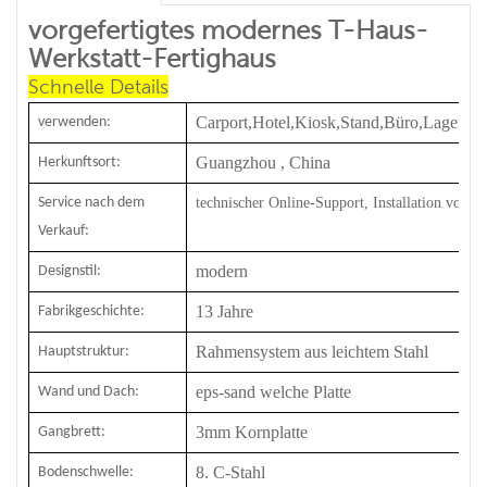
vorgefertigtes modernes T-Haus-
Werkstatt-Fertighaus
Schnelle Details
Carport,Hotel,Kiosk,Stand,Büro,Lager,Wer
verwenden:
Guangzhou , China
Herkunftsort:
Service nach dem
technischer Online-Support, Installation vor O
Verkauf:
modern
Designstil:
13
Jahre
Fabrikgeschichte:
Rahmensystem aus leichtem Stahl
Hauptstruktur:
eps-san
d
welche Platte
Wand und Dach:
3mm Kornplatte
Gangbrett:
8. C-Stahl
Bodenschwelle: