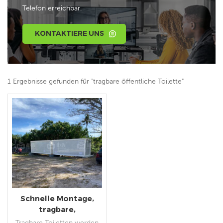
Telefon erreichbar.
KONTAKTIERE UNS
1 Ergebnisse gefunden für "tragbare öffentliche Toilette"
Schnelle Montage,
tragbare,
vorgefertigte mobile
Tragbare Toiletten werden