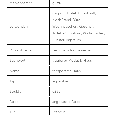
Markenname:
guizu
Carport, Hotel, Unterkunft,
Kiosk,Stand, Büro,
verwenden:
Wachhäuschen, Geschäft,
Toilette,Schlafsaal, Wintergarten,
Ausstellungsraum
Produktname
Fertighaus für Gewerbe
Stichwort:
tragbarer Modulr
Haus
H
Name:
temporäres Haus
Typ:
anpassbar
Struktur:
q235
Farbe:
angepasste Farbe
Tür:
Stahltür