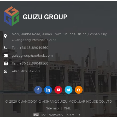
No.9, Junhe Road, Junan Town, Shunde District,Foshan City,
Guangdong Province, China.
Tel : +86 13189049560
guizugroup@outlook.com
Tel : +86 13189049560
+8613189049560
© 2026 GUANGDONG AISHANGGUIZU MODULAR HOUSE CO.,LTD
Sitemap
|
XML
IPv6 Netzwerk unterstützt