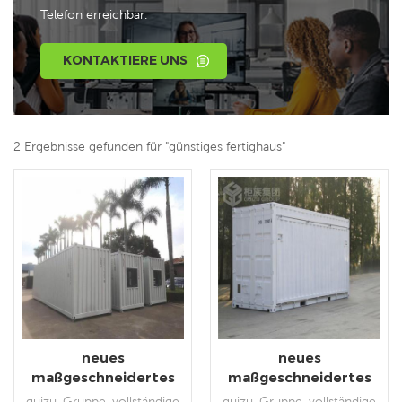
Telefon erreichbar.
KONTAKTIERE UNS
2 Ergebnisse gefunden für "günstiges fertighaus"
neues
neues
maßgeschneidertes
maßgeschneidertes
Luxus-Fertighaus für
Mini-Laden-Mobilhaus
guizu-Gruppe, vollständige
guizu-Gruppe, vollständige